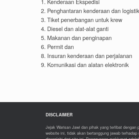
1. Kenderaan Ekspedisi
2. Penghantaran kenderaan dan logisti
3. Tiket penerbangan untuk krew
4. Diesel dan alat-alat ganti
5. Makanan dan penginapan
6. Permit dan
8. Insuran kenderaan dan perjalanan
9. Komunikasi dan alatan elektronik
DISCLAIMER
Jejak Warisan Jawi dan pihak yang terlibat denga
website ini, tidak akan bertanggung jawab terhada
diperolehi dari site ini. Penggunaan maklumat adala