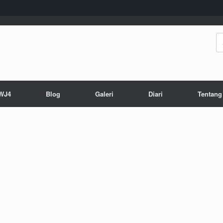
, pub-6495264019423427, DIRECT, f08c47fec0942fa0
Se
for
WJ4
Blog
Galeri
Diari
Tentang