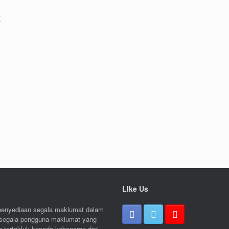
k
LIke Us
n penyediaan segala maklumat dalam
p segala pengguna maklumat yang
h tertakluk kepada kebenaran dari