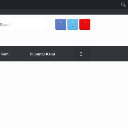
arch
:
 Kami
Hubungi Kami