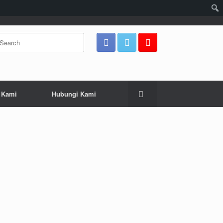
arch
:
 Kami
Hubungi Kami