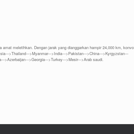
a amat meletihkan. Dengan jarak yang dianggarkan hampir 24,000 km, konvo
a--->Thailand--->Myanmar--->India--->Pakistan--->China--->Kyrgyzstan---
-->Azerbaijan--->Georgia--->Turkey--->Mesir--->Arab saudi.