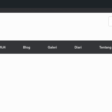
, pub-6495264019423427, DIRECT, f08c47fec0942fa0
Se
for
WJ4
Blog
Galeri
Diari
Tentang