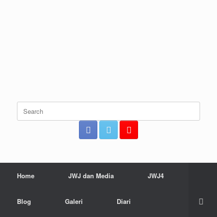
Search
for:
Home
JWJ dan Media
JWJ4
Blog
Galeri
Diari