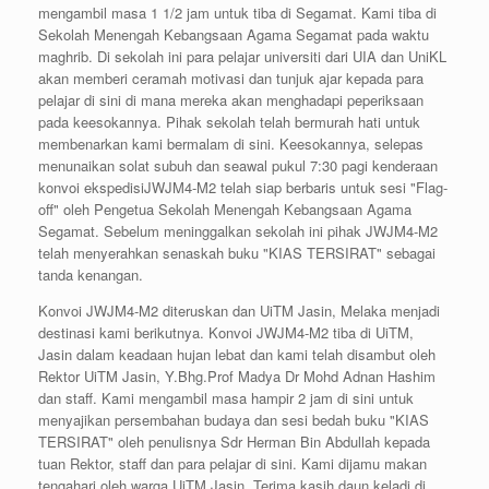
mengambil masa 1 1/2 jam untuk tiba di Segamat. Kami tiba di
Sekolah Menengah Kebangsaan Agama Segamat pada waktu
maghrib. Di sekolah ini para pelajar universiti dari UIA dan UniKL
akan memberi ceramah motivasi dan tunjuk ajar kepada para
pelajar di sini di mana mereka akan menghadapi peperiksaan
pada keesokannya. Pihak sekolah telah bermurah hati untuk
membenarkan kami bermalam di sini. Keesokannya, selepas
menunaikan solat subuh dan seawal pukul 7:30 pagi kenderaan
konvoi ekspedisiJWJM4-M2 telah siap berbaris untuk sesi "Flag-
off" oleh Pengetua Sekolah Menengah Kebangsaan Agama
Segamat. Sebelum meninggalkan sekolah ini pihak JWJM4-M2
telah menyerahkan senaskah buku "KIAS TERSIRAT" sebagai
tanda kenangan.
Konvoi JWJM4-M2 diteruskan dan UiTM Jasin, Melaka menjadi
destinasi kami berikutnya. Konvoi JWJM4-M2 tiba di UiTM,
Jasin dalam keadaan hujan lebat dan kami telah disambut oleh
Rektor UiTM Jasin, Y.Bhg.Prof Madya Dr Mohd Adnan Hashim
dan staff. Kami mengambil masa hampir 2 jam di sini untuk
menyajikan persembahan budaya dan sesi bedah buku "KIAS
TERSIRAT" oleh penulisnya Sdr Herman Bin Abdullah kepada
tuan Rektor, staff dan para pelajar di sini. Kami dijamu makan
tengahari oleh warga UiTM Jasin. Terima kasih daun keladi di