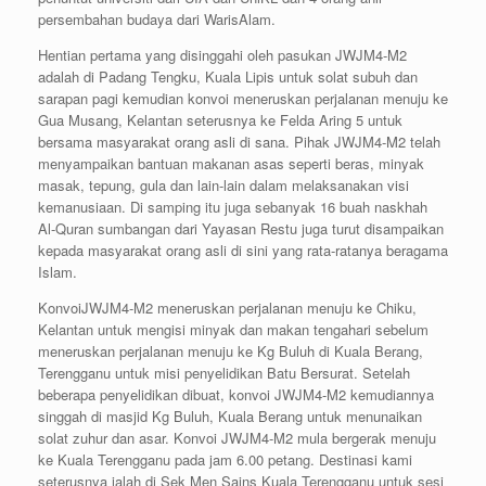
persembahan budaya dari WarisAlam.
Hentian pertama yang disinggahi oleh pasukan JWJM4-M2
adalah di Padang Tengku, Kuala Lipis untuk solat subuh dan
sarapan pagi kemudian konvoi meneruskan perjalanan menuju ke
Gua Musang, Kelantan seterusnya ke Felda Aring 5 untuk
bersama masyarakat orang asli di sana. Pihak JWJM4-M2 telah
menyampaikan bantuan makanan asas seperti beras, minyak
masak, tepung, gula dan lain-lain dalam melaksanakan visi
kemanusiaan. Di samping itu juga sebanyak 16 buah naskhah
Al-Quran sumbangan dari Yayasan Restu juga turut disampaikan
kepada masyarakat orang asli di sini yang rata-ratanya beragama
Islam.
KonvoiJWJM4-M2 meneruskan perjalanan menuju ke Chiku,
Kelantan untuk mengisi minyak dan makan tengahari sebelum
meneruskan perjalanan menuju ke Kg Buluh di Kuala Berang,
Terengganu untuk misi penyelidikan Batu Bersurat. Setelah
beberapa penyelidikan dibuat, konvoi JWJM4-M2 kemudiannya
singgah di masjid Kg Buluh, Kuala Berang untuk menunaikan
solat zuhur dan asar. Konvoi JWJM4-M2 mula bergerak menuju
ke Kuala Terengganu pada jam 6.00 petang. Destinasi kami
seterusnya ialah di Sek Men Sains Kuala Terengganu untuk sesi