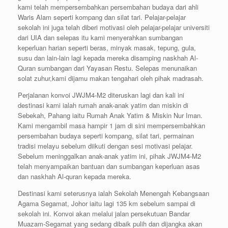
kami telah mempersembahkan persembahan budaya dari ahli
Waris Alam seperti kompang dan silat tari. Pelajar-pelajar
sekolah ini juga telah diberi motivasi oleh pelajar-pelajar universiti
dari UIA dan selepas itu kami menyerahkan sumbangan
keperluan harian seperti beras, minyak masak, tepung, gula,
susu dan lain-lain lagi kepada mereka disamping naskhah Al-
Quran sumbangan dari Yayasan Restu. Selepas menunaikan
solat zuhur,kami dijamu makan tengahari oleh pihak madrasah.
Perjalanan konvoi JWJM4-M2 diteruskan lagi dan kali ini
destinasi kami ialah rumah anak-anak yatim dan miskin di
Sebekah, Pahang iaitu Rumah Anak Yatim & Miskin Nur Iman.
Kami mengambil masa hampir 1 jam di sini mempersembahkan
persembahan budaya seperti kompang, silat tari, permainan
tradisi melayu sebelum diikuti dengan sesi motivasi pelajar.
Sebelum meninggalkan anak-anak yatim ini, pihak JWJM4-M2
telah menyampaikan bantuan dan sumbangan keperluan asas
dan naskhah Al-quran kepada mereka.
Destinasi kami seterusnya ialah Sekolah Menengah Kebangsaan
Agama Segamat, Johor iaitu lagi 135 km sebelum sampai di
sekolah ini. Konvoi akan melalui jalan persekutuan Bandar
Muazam-Segamat yang sedang dibaik pulih dan dijangka akan