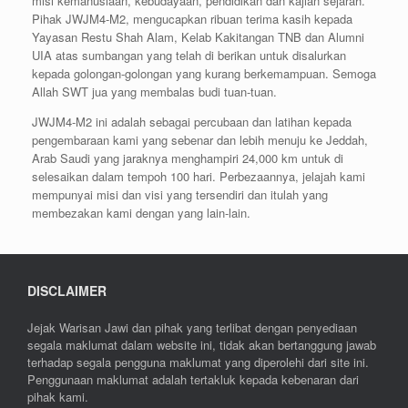
misi kemanusiaan, kebudayaan, pendidikan dan kajian sejarah.
Pihak JWJM4-M2, mengucapkan ribuan terima kasih kepada
Yayasan Restu Shah Alam, Kelab Kakitangan TNB dan Alumni
UIA atas sumbangan yang telah di berikan untuk disalurkan
kepada golongan-golongan yang kurang berkemampuan. Semoga
Allah SWT jua yang membalas budi tuan-tuan.
JWJM4-M2 ini adalah sebagai percubaan dan latihan kepada
pengembaraan kami yang sebenar dan lebih menuju ke Jeddah,
Arab Saudi yang jaraknya menghampiri 24,000 km untuk di
selesaikan dalam tempoh 100 hari. Perbezaannya, jelajah kami
mempunyai misi dan visi yang tersendiri dan itulah yang
membezakan kami dengan yang lain-lain.
DISCLAIMER
Jejak Warisan Jawi dan pihak yang terlibat dengan penyediaan
segala maklumat dalam website ini, tidak akan bertanggung jawab
terhadap segala pengguna maklumat yang diperolehi dari site ini.
Penggunaan maklumat adalah tertakluk kepada kebenaran dari
pihak kami.