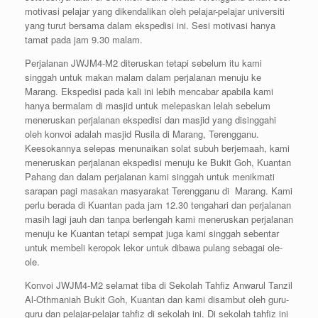
motivasi pelajar yang dikendalikan oleh pelajar-pelajar universiti
yang turut bersama dalam ekspedisi ini. Sesi motivasi hanya
tamat pada jam 9.30 malam.
Perjalanan JWJM4-M2 diteruskan tetapi sebelum itu kami
singgah untuk makan malam dalam perjalanan menuju ke
Marang. Ekspedisi pada kali ini lebih mencabar apabila kami
hanya bermalam di masjid untuk melepaskan lelah sebelum
meneruskan perjalanan ekspedisi dan masjid yang disinggahi
oleh konvoi adalah masjid Rusila di Marang, Terengganu.
Keesokannya selepas menunaikan solat subuh berjemaah, kami
meneruskan perjalanan ekspedisi menuju ke Bukit Goh, Kuantan
Pahang dan dalam perjalanan kami singgah untuk menikmati
sarapan pagi masakan masyarakat Terengganu di Marang. Kami
perlu berada di Kuantan pada jam 12.30 tengahari dan perjalanan
masih lagi jauh dan tanpa berlengah kami meneruskan perjalanan
menuju ke Kuantan tetapi sempat juga kami singgah sebentar
untuk membeli keropok lekor untuk dibawa pulang sebagai ole-
ole.
Konvoi JWJM4-M2 selamat tiba di Sekolah Tahfiz Anwarul Tanzil
Al-Othmaniah Bukit Goh, Kuantan dan kami disambut oleh guru-
guru dan pelajar-pelajar tahfiz di sekolah ini. Di sekolah tahfiz ini