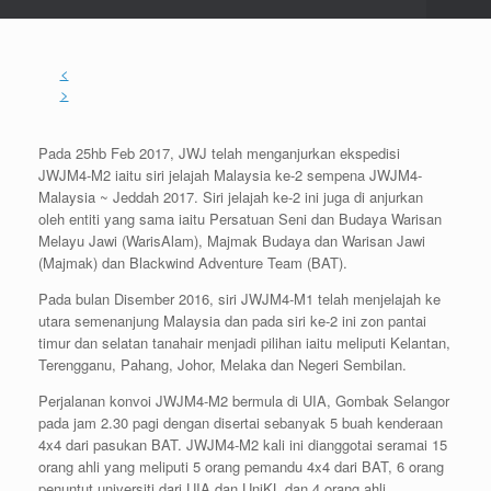
<
>
Pada 25hb Feb 2017, JWJ telah menganjurkan ekspedisi
JWJM4-M2 iaitu siri jelajah Malaysia ke-2 sempena JWJM4-
Malaysia ~ Jeddah 2017. Siri jelajah ke-2 ini juga di anjurkan
oleh entiti yang sama iaitu Persatuan Seni dan Budaya Warisan
Melayu Jawi (WarisAlam), Majmak Budaya dan Warisan Jawi
(Majmak) dan Blackwind Adventure Team (BAT).
Pada bulan Disember 2016, siri JWJM4-M1 telah menjelajah ke
utara semenanjung Malaysia dan pada siri ke-2 ini zon pantai
timur dan selatan tanahair menjadi pilihan iaitu meliputi Kelantan,
Terengganu, Pahang, Johor, Melaka dan Negeri Sembilan.
Perjalanan konvoi JWJM4-M2 bermula di UIA, Gombak Selangor
pada jam 2.30 pagi dengan disertai sebanyak 5 buah kenderaan
4x4 dari pasukan BAT. JWJM4-M2 kali ini dianggotai seramai 15
orang ahli yang meliputi 5 orang pemandu 4x4 dari BAT, 6 orang
penuntut universiti dari UIA dan UniKL dan 4 orang ahli