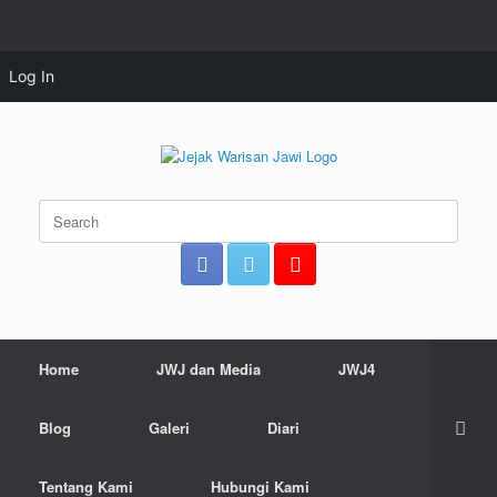
google.com, pub-6495264019423427, DIRECT, f08c47fec0942fa0
Log In
google.com, pub-6495264019423427, DIRECT, f08c47fec0942fa0
Skip
to
content
Search
for:
Home
JWJ dan Media
JWJ4
Blog
Galeri
Diari
Tentang Kami
Hubungi Kami